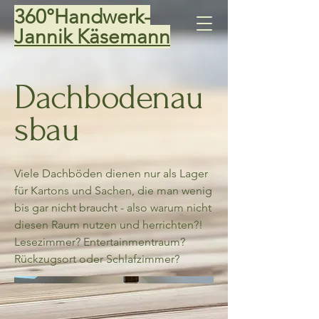
360°Handwerk-
Jannik Käsemann
Dachbodenau
sbau
Viele Dachböden dienen nur als Lager
für Kartons und Sachen, die man wenig
bis gar nicht braucht - also warum nicht
diesen Raum nutzen und herrichten?!
Lesezimmer? Entertainmentraum?
Rückzugsort oder Schlafzimmer?