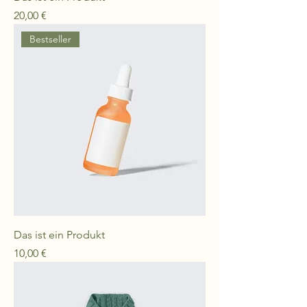
Preis
20,00 €
Bestseller
Das ist ein Produkt
Preis
10,00 €