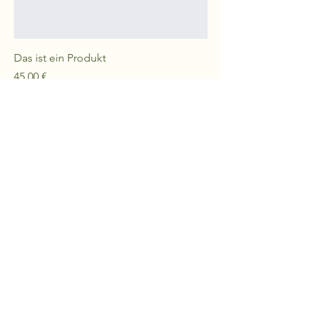
Das ist ein Produkt
Preis
45,00 €
Aktionsangebot
Das ist ein Produkt